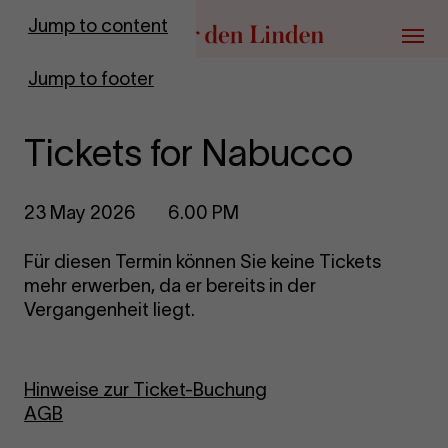
Go to homepage
Jump to content
Menu
Jump to footer
Tickets for Nabucco
23 May 2026
6.00 PM
Für diesen Termin können Sie keine Tickets
mehr erwerben, da er bereits in der
Vergangenheit liegt.
Hinweise zur Ticket-Buchung
AGB