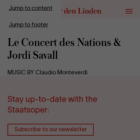
Go to homepage
Jump to content
Menu
Jump to footer
Le Con­cert des Na­tions &
Jordi Savall
MUSIC BY Claudio Monteverdi
Stay up-to-date with the
Staatsoper:
Subscribe to our newsletter