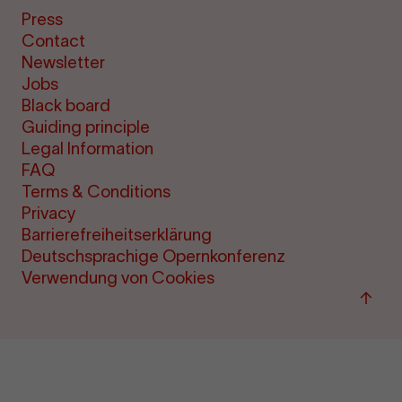
Press
Contact
Newsletter
Jobs
Black board
Guiding principle
Legal Information
FAQ
Terms & Conditions
Privacy
Barrierefreiheitserklärung
Deutschsprachige Opernkonferenz
Verwendung von Cookies
Back
to
"per
&amp
ticke