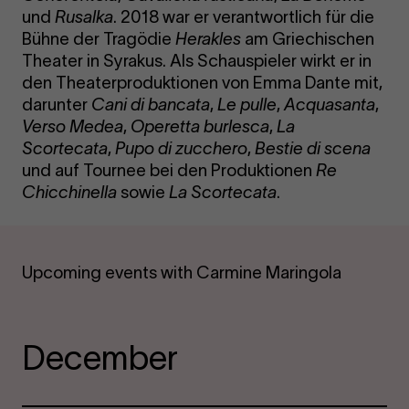
und
Rusalka
. 2018 war er verantwortlich für die
Bühne der Tragödie
Herakles
am Griechischen
Theater in Syrakus. Als Schauspieler wirkt er in
den Theaterproduktionen von Emma Dante mit,
darunter
Cani di bancata
,
Le pulle
,
Acquasanta
,
Verso Medea
,
Operetta burlesca
,
La
Scortecata
,
Pupo di zucchero
,
Bestie di scena
und auf Tournee bei den Produktionen
Re
Chicchinella
sowie
La Scortecata
.
Upcoming events with Carmine Maringola
December