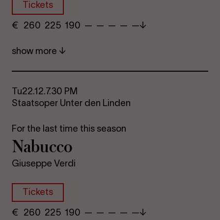
Tickets
€
​ 260 225 190​ — — —​ — —
show more
Tu
22.12.
7.30 PM
Staatsoper Unter den Linden
For the last time this season
Nabucco
Giuseppe Verdi
Tickets
€
​ 260 225 190​ — — —​ — —