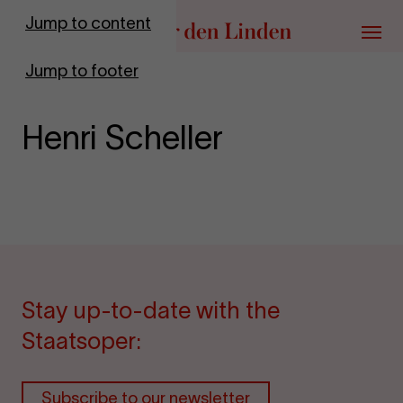
Go to homepage
Jump to content
Menu
Jump to footer
Henri Scheller
Stay up-to-date with the
Staatsoper:
Subscribe to our newsletter