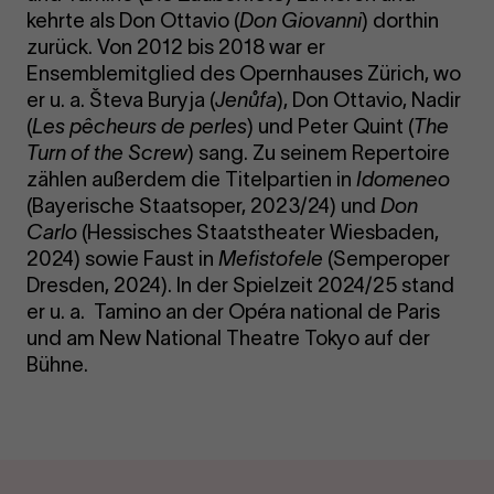
kehrte als Don Ottavio (
Don Giovanni
) dorthin
zurück. Von 2012 bis 2018 war er
Ensemblemitglied des Opernhauses Zürich, wo
er u. a. Števa Buryja (
Jenůfa
), Don Ottavio, Nadir
(
Les pêcheurs de perles
) und Peter Quint (
The
Turn of the Screw
) sang.
Zu seinem Repertoire
zählen außerdem die Titelpartien in
Idomeneo
(Bayerische Staatsoper, 2023/24) und
Don
Carlo
(Hessisches Staatstheater Wiesbaden,
2024) sowie Faust in
Mefistofele
(Semperoper
Dresden, 2024). In der Spielzeit 2024/25 stand
er u. a. Tamino an der Opéra national de Paris
und am New National Theatre Tokyo auf der
Bühne.