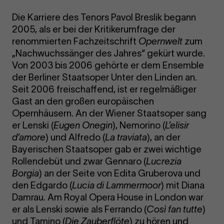
Die Karriere des Tenors Pavol Breslik begann
2005, als er bei der Kritikerumfrage der
renommierten Fachzeitschrift
Opernwelt
zum
„Nachwuchssänger des Jahres“ gekürt wurde.
Von 2003 bis 2006 gehörte er dem Ensemble
der Berliner Staatsoper Unter den Linden an.
Seit 2006 freischaffend, ist er regelmäßiger
Gast an den großen europäischen
Opernhäusern. An der Wiener Staatsoper sang
er Lenski (
Eugen Onegin
), Nemorino (
L’elisir
d’amore
) und Alfredo (
La traviata
), an der
Bayerischen Staatsoper gab er zwei wichtige
Rollendebüt und zwar Gennaro (
Lucrezia
Borgia
) an der Seite von Edita Gruberova und
den Edgardo (
Lucia di Lammermoor
) mit Diana
Damrau. Am Royal Opera House in London war
er als Lenski sowie als Ferrando (
Così fan tutte
)
und Tamino (
Die Zauberflöte
) zu hören und