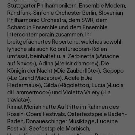
Stuttgarter Philharmonikern, Ensemble Modern,
Rundfunk-Sinfonie Orchester Berlin, Slovenian
Philharmonic Orchestra, dem SWR, dem
Scharoun Ensemble und dem Ensemble
Intercontemporain zusammen. Ihr
breitgefächertes Repertoire, welches sowohl
lyrische als auch Koloratursopran-Rollen
umfasst, beinhaltet u. a. Zerbinetta (»Ariadne
auf Naxos«), Adina (»L’elisir d’amore«), Die
Königin der Nacht (»Die Zauberflöte«), Gopopo
(»Le Grand Macabre«), Adele (»Die
Fledermaus«), Gilda (»Rigoletto«), Lucia (»Lucia
di Lammermoor«) und Violetta Valery (»La
traviata»).
Rinnat Moriah hatte Auftritte im Rahmen des
Rossini Opera Festivals, Osterfestspiele Baden-
Baden, Donaueschinger Musiktage, Lucerne
Festival, Seefestspiele Morbisch,