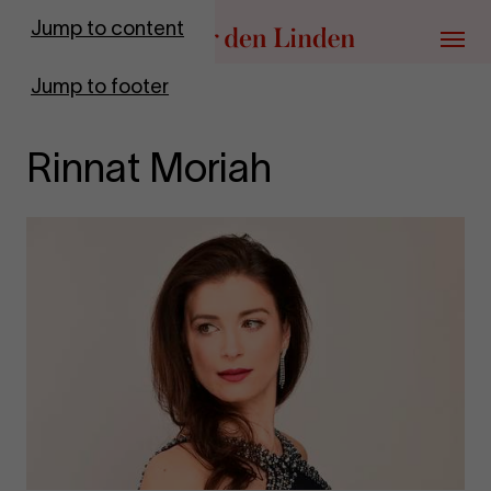
Go to homepage
Jump to content
Menu
Jump to footer
Rinnat Moriah