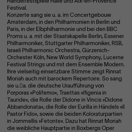
Händelfestspiele Halle und Aix-en-Provence
Festival.
Konzerte sang sie u. a. im Concertgebouw
Amsterdam, in den Philharmonien in Berlin und
Paris, in der Elbphilharmonie und bei den BBC
Proms u. a. mit der Staatskapelle Berlin, Essener
Philharmoniker, Stuttgarter Philharmoniker, RSB,
Israeli Philharmonic Orchestra, Gürzenich-
Orchester Köln, New World Symphony, Lucerne
Festival Strings und mit dem Ensemble Modern.
Ihre vielseitig einsetzbare Stimme zeigt Rinnat
Moriah auch mit barockem Repertoire. So sang
sie u.a. die deutsche Uraufführung von
Porporas »Polifemo«, Traettas »Ifigenia in
Tauride«, die Rolle der Didone in Vincis »Didone
Abbandonata«, die Rolle der Eurilla in Händels »Il
Pastor Fido«, sowie die beiden Koloraturpartien
in Jommellis »Fetonte«. Dazu hat Rinnat Moriah
die weibliche Hauptpartie in Boxbergs Oper