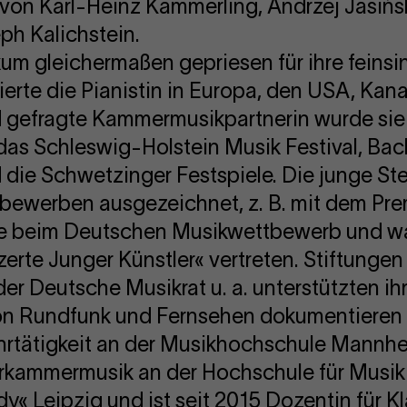
h von Karl-Heinz Kämmerling, Andrzej Jasińs
ph Kalichstein.
um gleichermaßen gepriesen für ihre feinsi
ierte die Pianistin in Europa, den USA, Kan
nd gefragte Kammermusikpartnerin wurde sie 
das Schleswig-Holstein Musik Festival, Bach
 die Schwetzinger Festspiele. Die junge St
tbewerben ausgezeichnet, z. B. mit dem Pr
owie beim Deutschen Musikwettbewerb und wa
rte Junger Künstler« vertreten. Stiftungen
er Deutsche Musikrat u. a. unterstützten ihr
on Rundfunk und Fernsehen dokumentieren 
hrtätigkeit an der Musikhochschule Mannhe
erkammermusik an der Hochschule für Musik
« Leipzig und ist seit 2015 Dozentin für Kl