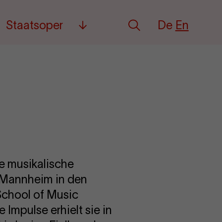
Deutsch
English
Staatsoper
De
En
Search
Mehr
re musikalische
 Mannheim in den
School of Music
Impulse erhielt sie in