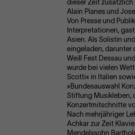
dieser Zeit zusätzlic
Alain Planes und Jose
Von Presse und Publik
Interpretationen, gast
Asien. Als Solistin u
eingeladen, darunter 
Weill Fest Dessau und
wurde bei vielen Wet
Scotti« in Italien s
»Bundesauswahl Konze
Stiftung Musikleben, d
Konzertmitschnitte v
Nach mehrjähriger Le
Achkar zur Zeit Klavi
Mendelssohn Bartholdy