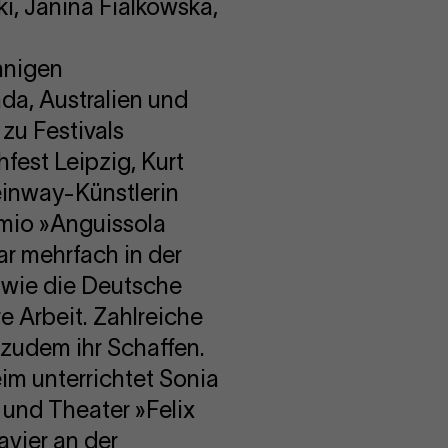
ki, Janina Fialkowska,
nnigen
ada, Australien und
zu Festivals
fest Leipzig, Kurt
einway-Künstlerin
emio »Anguissola
r mehrfach in der
 wie die Deutsche
e Arbeit. Zahlreiche
zudem ihr Schaffen.
im unterrichtet Sonia
 und Theater »Felix
avier an der