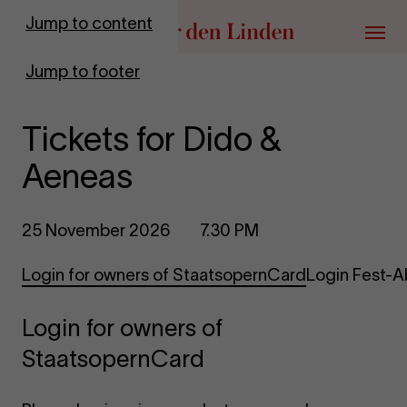
Go to homepage
Jump to content
Menu
Jump to footer
Tickets for Dido &
Aeneas
25 November 2026
7.30 PM
Login for owners of StaatsopernCard
Login Fest-
Login for owners of
StaatsopernCard