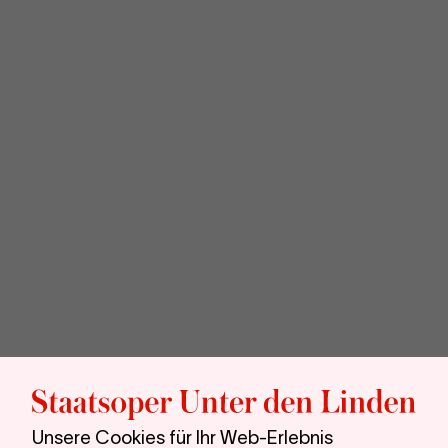
Sta
unt
Unsere Cookies für Ihr Web-Erlebnis
den