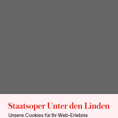
Sta
unt
Unsere Cookies für Ihr Web-Erlebnis
den