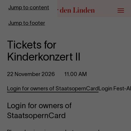
Go to homepage
Jump to content
Menu
Jump to footer
Tickets for
Kinderkonzert II
22 November 2026
11.00 AM
Login for owners of StaatsopernCard
Login Fest-
Login for owners of
StaatsopernCard