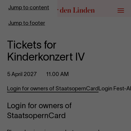
Go to homepage
Jump to content
Menu
Jump to footer
Tickets for
Kinderkonzert IV
5 April 2027
11.00 AM
Login for owners of StaatsopernCard
Login Fest-
Login for owners of
StaatsopernCard