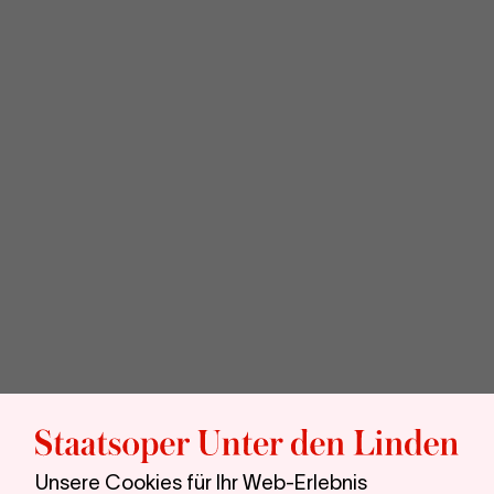
Sta
unt
Unsere Cookies für Ihr Web-Erlebnis
den