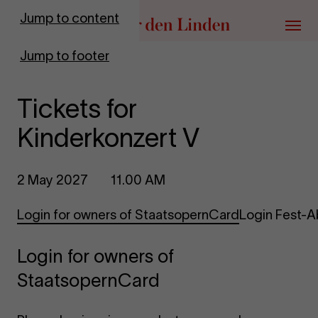
Go to homepage
Jump to content
Menu
Jump to footer
Tickets for
Kinderkonzert V
2 May 2027
11.00 AM
Login for owners of StaatsopernCard
Login Fest-
Login for owners of
StaatsopernCard