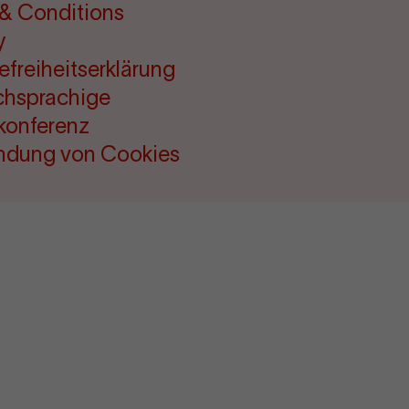
& Conditions
y
refreiheitserklärung
chsprachige
konferenz
ndung von Cookies