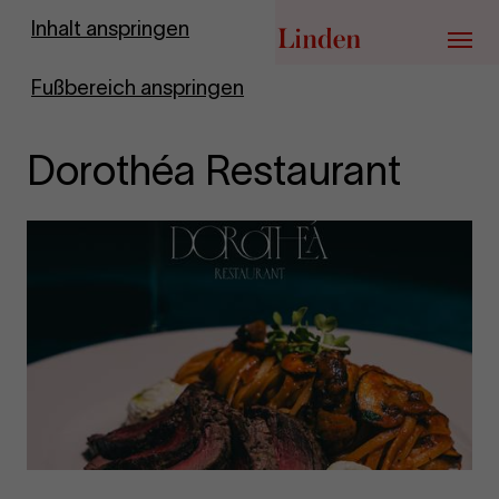
Zur Startseite
Inhalt anspringen
Menü
Fußbereich anspringen
Dorothéa Restaurant