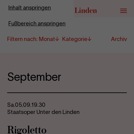
Zur Startseite
Inhalt anspringen
Menü
Fußbereich anspringen
(lädt Seite neu)
Filtern nach
:
Monat
Kategorie
Archiv
Spielplan
&
September
Tickets
Sa.
05.09.
19.30
Staatsoper Unter den Linden
Ri­go­let­to