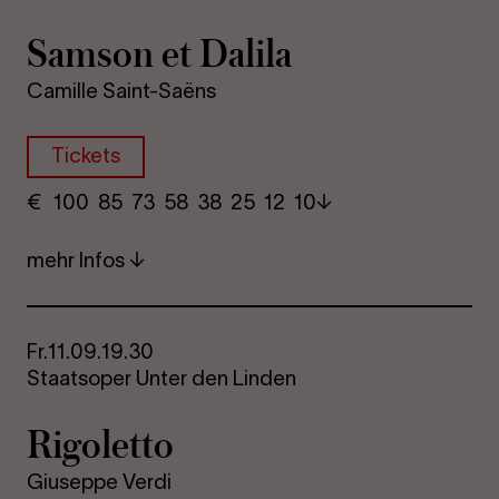
Sam­son et Da­li­la
Camille Saint-Saëns
Tickets
€
​ 100 85 73​ 58 38 25​ 12 10
mehr Infos
Fr.
11.09.
19.30
Staatsoper Unter den Linden
Ri­go­let­to
Giuseppe Verdi