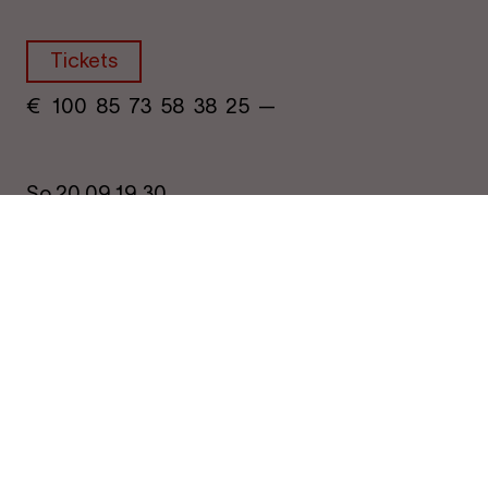
Tickets
€
​ 100 85 73​ 58 38 25​ —
So.
20.09.
19.30
Staatsoper Unter den Linden
Giselle
Tickets
€
​ 100 85 73​ 58 38 25​ 12