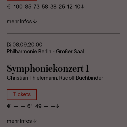
€
​ 100 85 73​ 58 38 25​ 12 10
mehr Infos
Di.
08.09.
20.00
Philharmonie Berlin - Großer Saal
Sym­pho­nie­kon­zert I
Christian Thielemann, Rudolf Buchbinder
Tickets
€
​ — — 61​ 49 — —
mehr Infos