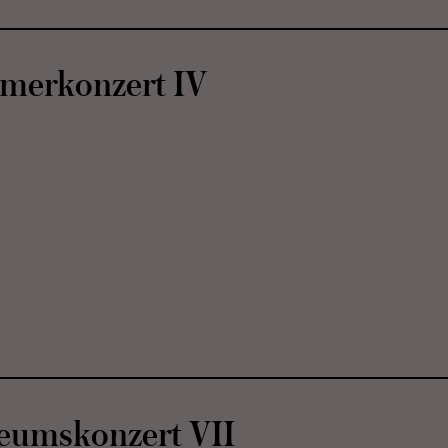
mer­kon­zert IV
e­ums­kon­zert VII