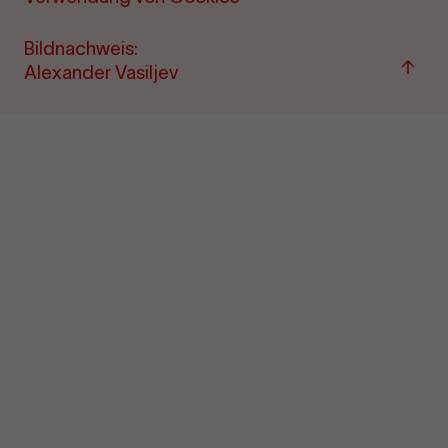
Bildnachweis:
Zum
Alexander Vasiljev
Seite
sprin