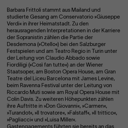
Barbara Frittoli stammt aus Mailand und
studierte Gesang am Conservatorio »Giuseppe
Verdi« in ihrer Heimatstadt. Zu den
herausragenden Interpretationen in der Karriere
der Sopranistin zählen die Partie der
Desdemona (»Otello«) bei den Salzburger
Festspielen und am Teatro Regio in Turin unter
der Leitung von Claudio Abbado sowie
Fiordiligi (»Così fan tutte«) an der Wiener
Staatsoper, am Boston Opera House, am Gran
Teatre del Liceu Barcelona mit James Levine,
beim Ravenna Festival unter der Leitung von
Riccardo Muti sowie am Royal Opera House mit
Colin Davis. Zu weiteren Höhepunkten zählen
ihre Auftritte in »Don Giovanni«, »Carmen«,
»Turandot«, »Il trovatore«, »Falstaff«, »Il trittico«,
»Pagliacci« und »Luisa Miller«.
Gastengagements führten sie bereits an das