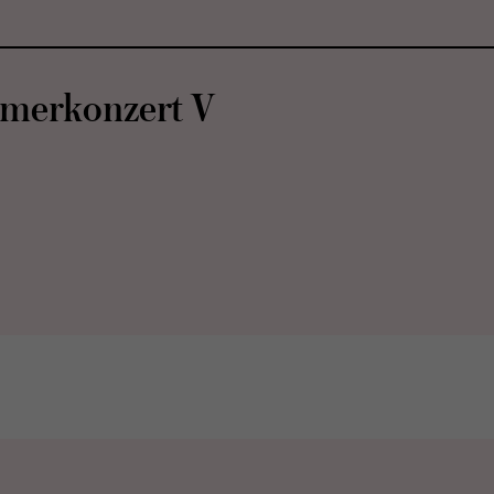
mer­kon­zert V