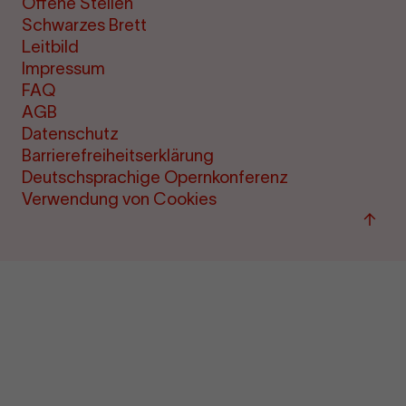
Offene Stellen
Schwarzes Brett
Leitbild
Impressum
FAQ
AGB
Datenschutz
Barrierefreiheitserklärung
Deutschsprachige Opernkonferenz
Verwendung von Cookies
Zum
Seite
sprin