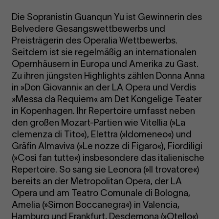
Die Sopranistin Guanqun Yu ist Gewinnerin des
Belvedere Gesangswettbewerbs und
Preisträgerin des Operalia Wettbewerbs.
Seitdem ist sie regelmäßig an internationalen
Opernhäusern in Europa und Amerika zu Gast.
Zu ihren jüngsten Highlights zählen Donna Anna
in »Don Giovanni« an der LA Opera und Verdis
»Messa da Requiem« am Det Kongelige Teater
in Kopenhagen. Ihr Repertoire umfasst neben
den großen Mozart-Partien wie Vitellia (»La
clemenza di Tito«), Elettra (»Idomeneo«) und
Gräfin Almaviva (»Le nozze di Figaro«), Fiordiligi
(»Così fan tutte«) insbesondere das italienische
Repertoire. So sang sie Leonora (»Il trovatore«)
bereits an der Metropolitan Opera, der LA
Opera und am Teatro Comunale di Bologna,
Amelia (»Simon Boccanegra«) in Valencia,
Hamburg und Frankfurt, Desdemona (»Otello«)