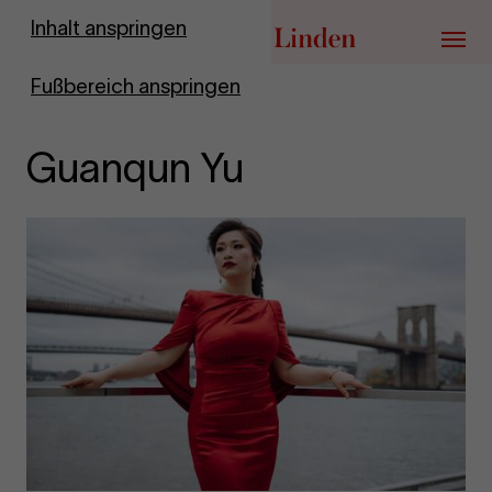
Zur Startseite
Inhalt anspringen
Menü
Fußbereich anspringen
Guanqun Yu