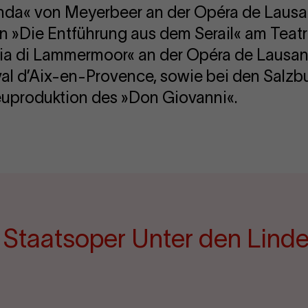
inda« von Meyerbeer an der Opéra de Lausan
in »Die Entführung aus dem Serail« am Teatro
ucia di Lammermoor« an der Opéra de Lausanne
ival d’Aix-en-Provence, sowie bei den Salzb
uproduktion des »Don Giovanni«.
e Staatsoper Unter den Lind