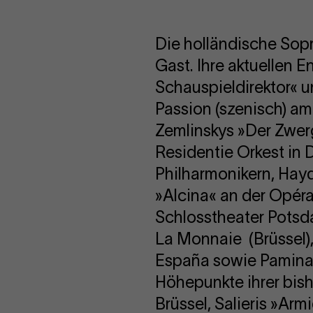
Die holländische Sopr
Gast. Ihre aktuellen
Schauspieldirektor« 
Passion (szenisch) am 
Zemlinskys »Der Zwerg
Residentie Orkest in
Philharmonikern, Hayd
»Alcina« an der Opéra 
Schlosstheater Potsd
La Monnaie (Brüssel),
España sowie Pamina 
Höhepunkte ihrer bishe
Brüssel, Salieris »Arm