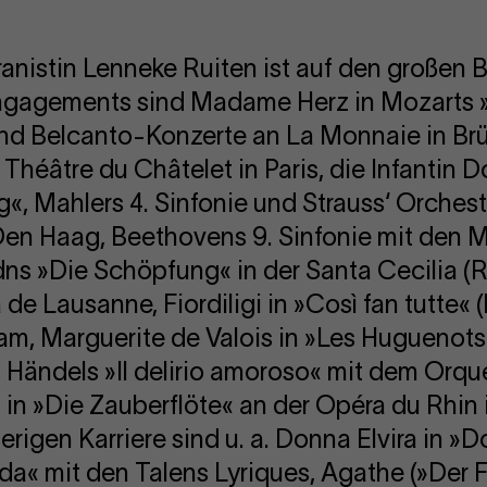
anistin Lenneke Ruiten ist auf den großen 
 Engagements sind Madame Herz in Mozarts 
und Belcanto-Konzerte an La Monnaie in Br
Théâtre du Châtelet in Paris, die Infantin D
«, Mahlers 4. Sinfonie und Strauss‘ Orchest
 Den Haag, Beethovens 9. Sinfonie mit den
ns »Die Schöpfung« in der Santa Cecilia (Ro
de Lausanne, Fiordiligi in »Così fan tutte« 
am, Marguerite de Valois in »Les Huguenot
 Händels »Il delirio amoroso« mit dem Orq
in »Die Zauberflöte« an der Opéra du Rhin 
rigen Karriere sind u. a. Donna Elvira in »
ida« mit den Talens Lyriques, Agathe (»Der F