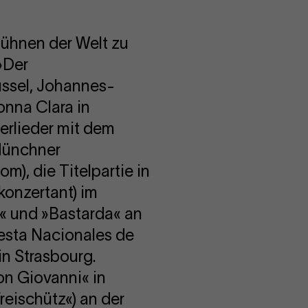
Bühnen der Welt zu
»Der
üssel, Johannes-
onna Clara in
erlieder mit dem
 Münchner
m), die Titelpartie in
(konzertant) im
s« und »Bastarda« an
uesta Nacionales de
in Strasbourg.
Don Giovanni« in
reischütz«) an der