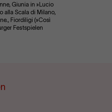
ne, Giunia in »Lucio
 alla Scala di Milano,
., Fiordiligi (»Così
urger Festspielen
en