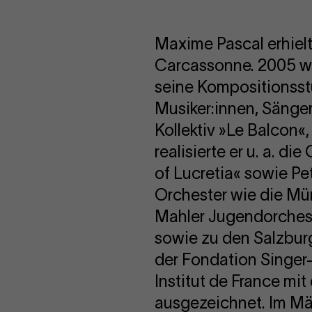
Maxime Pascal erhielt 
Carcassonne. 2005 wu
seine Kompositionsstu
Musiker:innen, Sänger
Kollektiv »Le Balcon«,
realisierte er u. a. d
of Lucretia« sowie Pe
Orchester wie die Mü
Mahler Jugendorchest
sowie zu den Salzburg
der Fondation Singer
Institut de France mi
ausgezeichnet. Im Mär