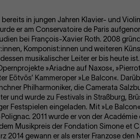
bereits in jungen Jahren Klavier- und Violin
rde er am Conservatoire de Paris aufgeno
dien bei François-Xavier Roth. 2008 gründ
:innen, Komponist:innen und weiteren Küns
 dessen musikalischer Leiter er bis heute ist
ie Opernprojekte »Ariadne auf Naxos«, »Pierro
ter Eötvös’ Kammeroper »Le Balcon«. Darüber
nchner Philharmoniker, die Camerata Salzb
er und wurde zu Festivals in Straßburg, Br
er Festspielen eingeladen. Mit »Le Balcon«
-Polignac. 2011 wurde er von der Académie
t dem Musikpreis der Fondation Simone et 
z 2014 gewann er als erster Franzose den 