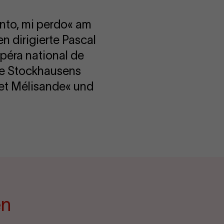
ento, mi perdo« am
n dirigierte Pascal
péra national de
que Stockhausens
s et Mélisande« und
en