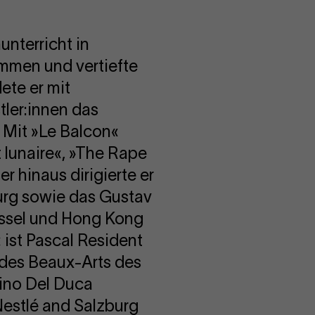
unterricht in
mmen und vertiefte
ete er mit
tler:innen das
. Mit »Le Balcon«
t lunaire«, »The Rape
 hinaus dirigierte er
urg sowie das Gustav
üssel und Hong Kong
 ist Pascal Resident
 des Beaux-Arts des
Cino Del Duca
Nestlé and Salzburg