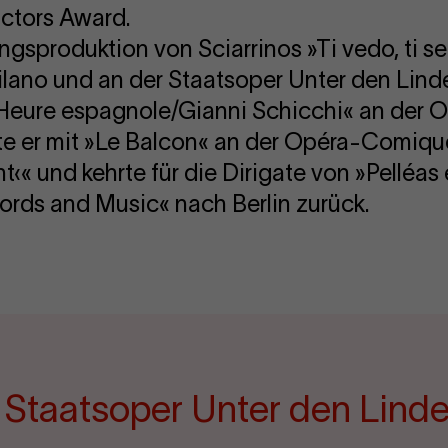
ctors Award.
gsproduktion von Sciarrinos »Ti vedo, ti s
Milano und an der Staatsoper Unter den Linde
eure espagnole/Gianni Schicchi« an der O
erte er mit »Le Balcon« an der Opéra-Comi
t‹« und kehrte für die Dirigate von »Pelléa
rds and Music« nach Berlin zurück.
e Staatsoper Unter den Lind