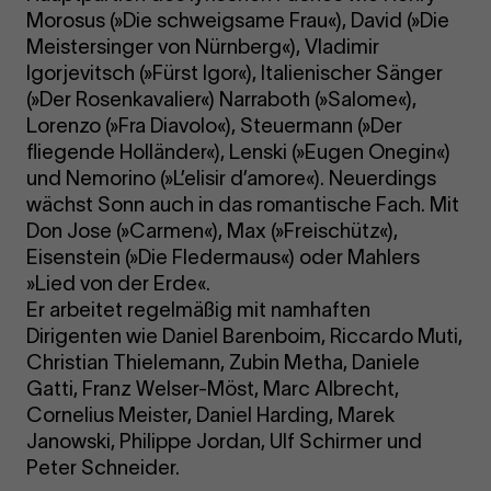
Morosus (»Die schweigsame Frau«), David (»Die
Meistersinger von Nürnberg«), Vladimir
Igorjevitsch (»Fürst Igor«), Italienischer Sänger
(»Der Rosenkavalier«) Narraboth (»Salome«),
Lorenzo (»Fra Diavolo«), Steuermann (»Der
fliegende Holländer«), Lenski (»Eugen Onegin«)
und Nemorino (»L’elisir d’amore«). Neuerdings
wächst Sonn auch in das romantische Fach. Mit
Don Jose (»Carmen«), Max (»Freischütz«),
Eisenstein (»Die Fledermaus«) oder Mahlers
»Lied von der Erde«.
Er arbeitet regelmäßig mit namhaften
Dirigenten wie Daniel Barenboim, Riccardo Muti,
Christian Thielemann, Zubin Metha, Daniele
Gatti, Franz Welser-Möst, Marc Albrecht,
Cornelius Meister, Daniel Harding, Marek
Janowski, Philippe Jordan, Ulf Schirmer und
Peter Schneider.