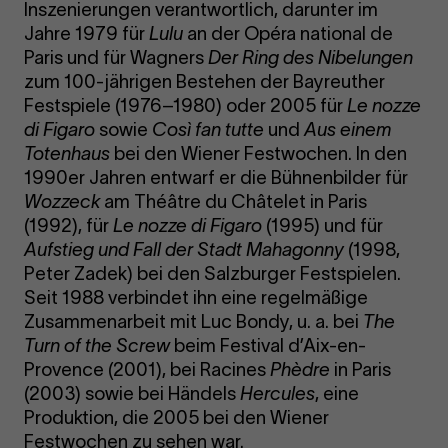
Inszenierungen verantwortlich, darunter im
Jahre 1979 für
Lulu
an der Opéra national de
Paris und für Wagners
Der Ring des Nibelungen
zum 100-jährigen Bestehen der Bayreuther
Festspiele (1976–1980) oder 2005 für
Le nozze
di Figaro
sowie
Così fan tutte
und
Aus einem
Totenhaus
bei den Wiener Festwochen. In den
1990er Jahren entwarf er die Bühnenbilder für
Wozzeck
am Théâtre du Châtelet in Paris
(1992), für
Le nozze di Figaro
(1995) und für
Aufstieg und Fall der Stadt Mahagonny
(1998,
Peter Zadek) bei den Salzburger Festspielen.
Seit 1988 verbindet ihn eine regelmäßige
Zusammenarbeit mit Luc Bondy, u. a. bei
The
Turn of the Screw
beim Festival d’Aix-en-
Provence (2001), bei Racines
Phèdre
in Paris
(2003) sowie bei Händels
Hercules
, eine
Produktion, die 2005 bei den Wiener
Festwochen zu sehen war.