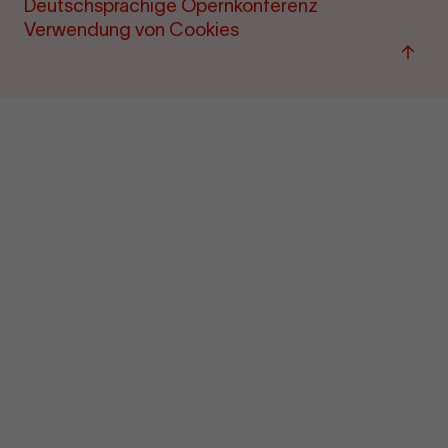
Deutschsprachige Opernkonferenz
Verwendung von Cookies
Zum
Seite
sprin