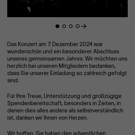
Zeige
Zeige
Zeige
Zeige
Folie
Folie
Folie
Folie
1
2
3
4
Das Konzert am 7. Dezember 2024 war
wunderschön und ein besonderer Abschluss
unseres gemeinsamen Jahres. Wir möchten uns
herzlich bei unseren Mitgliedern bedanken,
dass Sie unserer Einladung so zahlreich gefolgt
sind.
Für Ihre Treue, Unterstützung und großzügige
Spendenbereitschaft, besonders in Zeiten, in
denen dies alles andere als selbstverständlich
ist, danken wir Ihnen von Herzen.
Wir hoffen, Sie haben den adventlichen