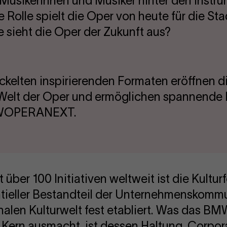
 Musikerinnen und Musiker hinter den Instr
 Rolle spielt die Oper von heute für die Sta
 sieht die Oper der Zukunft aus?
kelten inspirierenden Formaten eröffnen d
Welt der Oper und ermöglichen spannende E
BMWOPERANEXT.
t über 100 Initiativen weltweit ist die Kult
ntieller Bestandteil der Unternehmenskomm
onalen Kulturwelt fest etabliert. Was das B
Kern ausmacht, ist dessen Haltung. Corpor