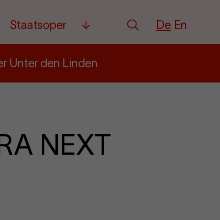
Deutsch
English
Staatsoper
De
En
Suche
Mehr
er Unter den Linden
ERA NEXT