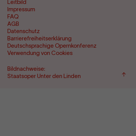
Leitbild
Impressum
FAQ
AGB
Datenschutz
Barrierefreiheitserklärung
Deutschsprachige Opernkonferenz
Verwendung von Cookies
Bildnachweise:
Zu
Staatsoper Unter den Linden
"Term
&amp
Ticke
sprin