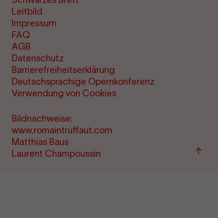
Leitbild
Impressum
FAQ
AGB
Datenschutz
Barrierefreiheitserklärung
Deutschsprachige Opernkonferenz
Verwendung von Cookies
Bildnachweise:
www.romaintruffaut.com
Matthias Baus
Zu
Laurent Champoussin
"Term
&amp
Ticke
sprin