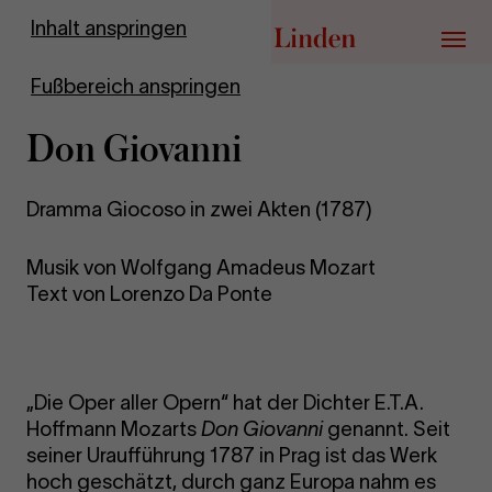
Zur Startseite
Inhalt anspringen
Menü
Fußbereich anspringen
Don Gio­van­ni
Dramma Giocoso in zwei Akten (1787)
Musik von Wolfgang Amadeus Mozart
Text von Lorenzo Da Ponte
„Die Oper aller Opern“ hat der Dichter E.T.A.
Hoffmann Mozarts
Don Giovanni
genannt. Seit
seiner Uraufführung 1787 in Prag ist das Werk
hoch geschätzt, durch ganz Europa nahm es