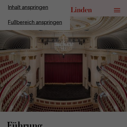
Zur Startseite
Inhalt anspringen
Menü
Fußbereich anspringen
Füh­rung