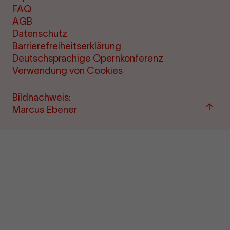
FAQ
AGB
Datenschutz
Barrierefreiheitserklärung
Deutschsprachige Opernkonferenz
Verwendung von Cookies
Bildnachweis:
Zu
Marcus Ebener
"Term
&amp
Ticke
sprin