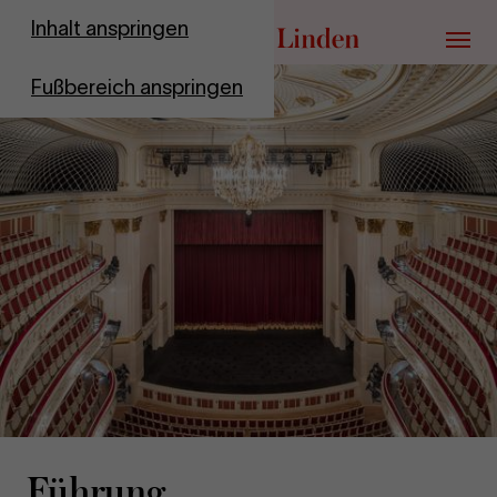
Zur Startseite
Inhalt anspringen
Menü
Fußbereich anspringen
Füh­rung