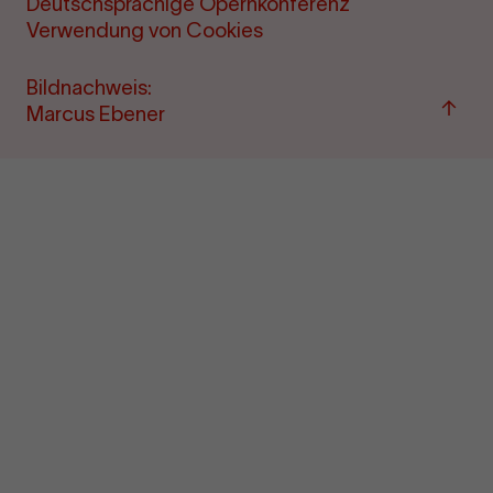
Deutschsprachige Opernkonferenz
Verwendung von Cookies
Bildnachweis:
Zu
Marcus Ebener
"Term
&amp
Ticke
sprin