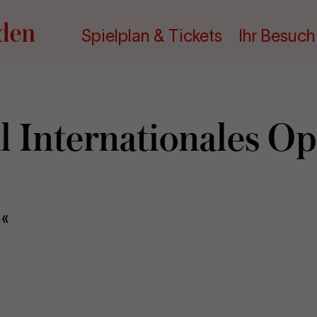
Spielplan & Tickets
Ihr Besuch
l In­ter­na­tio­na­les O
n«