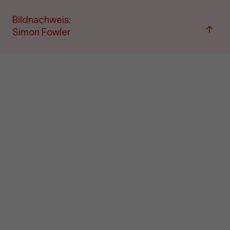
Bildnachweis:
Zu
Simon Fowler
"Term
&amp
Ticke
sprin