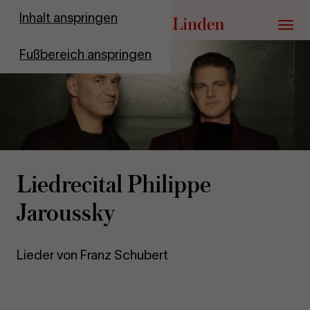
Zur Startseite
Inhalt anspringen
Menü
Fußbereich anspringen
Liedre­ci­tal Phil­ip­pe
Jarouss­ky
Lieder von Franz Schubert