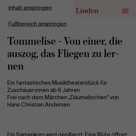
Zur Startseite
Inhalt anspringen
Menü
Fußbereich anspringen
Tom­me­li­se - Von einer, die
aus­zog, das Flie­gen zu ler­
nen
Ein fantastisches Musiktheaterstück für
Zuschauer:innen ab 6 Jahren
Frei nach dem Märchen „Däumelinchen“ von
Hans Christian Andersen
Ein Samenkorn wird gepflanzt. Eine Blüte öffnet