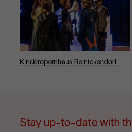
Kin­dero­per­nhaus Rein­ickendorf
Stay up-to-date with th