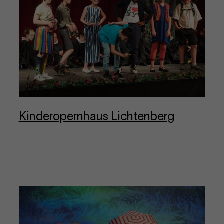
Kin­dero­per­nhaus Lichten­berg