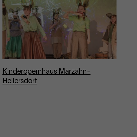
Kin­dero­per­nhaus Marzahn-​
Hellersdorf