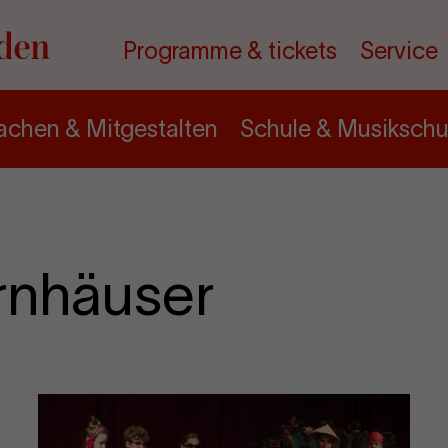
Programme & tickets
Service
chen & Mitgestalten
Schule & Musikschu
rnhäuser