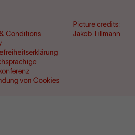
Picture credits:
& Conditions
Jakob Tillmann
y
refreiheitserklärung
chsprachige
konferenz
ndung von Cookies