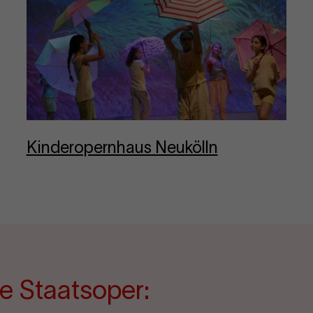
Kin­dero­per­nhaus Neukölln
e Staatsoper: