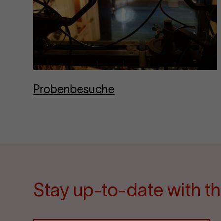
Proben­be­suche
Stay up-to-date with th