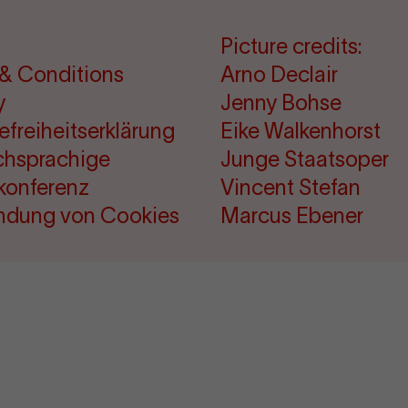
Picture credits:
& Conditions
Arno Declair
y
Jenny Bohse
refreiheitserklärung
Eike Walkenhorst
chsprachige
Junge Staatsoper
konferenz
Vincent Stefan
ndung von Cookies
Marcus Ebener