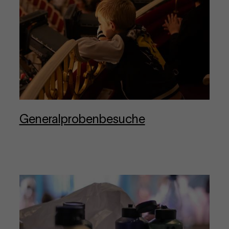
Gen­er­al­proben­be­suche