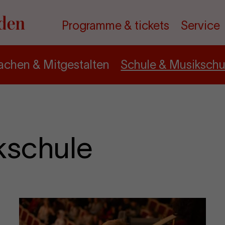
Programme & tickets
Service
chen & Mitgestalten
Schule & Musikschu
kschule