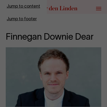
Go to homepage
Jump to content
Menu
Jump to footer
Finnegan Downie Dear