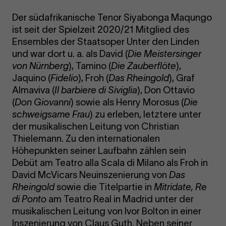
Der südafrikanische Tenor Siyabonga Maqungo
ist seit der Spielzeit 2020/21 Mitglied des
Ensembles der Staatsoper Unter den Linden
und war dort u. a. als David (
Die Meistersinger
von Nürnberg
), Tamino (
Die Zauberflöte
),
Jaquino (
Fidelio
), Froh (
Das Rheingold
), Graf
Almaviva (
Il barbiere di Siviglia
), Don Ottavio
(
Don Giovanni
) sowie als Henry Morosus (
Die
schweigsame Frau
) zu erleben, letztere unter
der musikalischen Leitung von Christian
Thielemann. Zu den internationalen
Höhepunkten seiner Laufbahn zählen sein
Debüt am Teatro alla Scala di Milano als Froh in
David McVicars Neuinszenierung von
Das
Rheingold
sowie die Titelpartie in
Mitridate, Re
di Ponto
am Teatro Real in Madrid unter der
musikalischen Leitung von Ivor Bolton in einer
Inszenierung von Claus Guth. Neben seiner