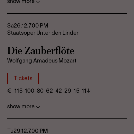
show more
Sa
26.12.
7.00 PM
Staatsoper Unter den Linden
Die Za­uber­flöte
Wolfgang Amadeus Mozart
Tickets
€
​ 115 100 80​ 62 42 29​ 15 11
show more
Tu
29.12.
7.00 PM