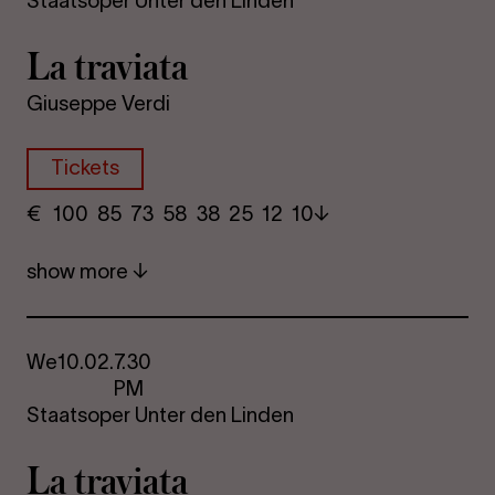
Staatsoper Unter den Linden
La travi­ata
Giuseppe Verdi
Tickets
€
​ 100 85 73​ 58 38 25​ 12 10
show more
We
10.02.
7.30
PM
Staatsoper Unter den Linden
La travi­ata