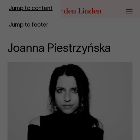
Go to homepage
Jump to content
Menu
Jump to footer
Joanna Piestrzyńska