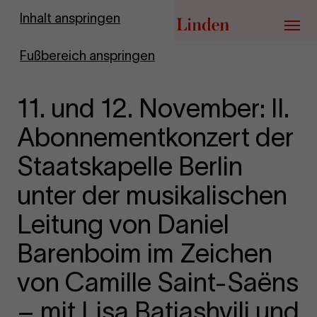
Zur Startseite
Inhalt anspringen
Menü
Fußbereich anspringen
11. und 12. November: II.
Abonnementkonzert der
Staatskapelle Berlin
unter der musikalischen
Leitung von Daniel
Barenboim im Zeichen
von Camille Saint-Saëns
– mit Lisa Batiashvili und