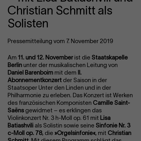
Christian Schmitt als
Solisten
Pressemitteilung vom 7. November 2019
Am
11. und 12. November
ist die
Staatskapelle
Berlin
unter der musikalischen Leitung von
Daniel Barenboim
mit dem
II.
Abonnementkonzert
der Saison in der
Staatsoper Unter den Linden und in der
Philharmonie zu erleben. Das Konzert ist Werken
des französischen Komponisten
Camille Saint-
Saëns
gewidmet – es erklingen das
Violinkonzert Nr. 3 h-Moll op. 61 mit
Lisa
Batiashvili
als Solistin sowie seine
Sinfonie Nr. 3
c-Moll op. 78
, die
»Orgelsinfonie«
, mit
Christian
Schmitt
. Mit diesem Programm schlägt das