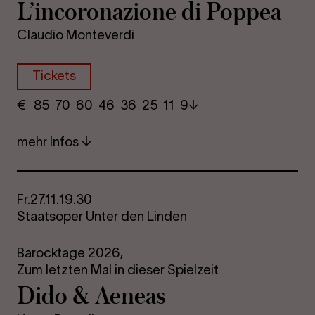
L’in­co­ro­na­zio­ne di Pop­pea
Claudio Monteverdi
Tickets
€
​ 85 70 60​ 46 36 25​ 11 9
mehr Infos
Fr.
27.11.
19.30
Staatsoper Unter den Linden
Barocktage 2026,
Zum letzten Mal in dieser Spielzeit
Dido & Ae­n­e­as