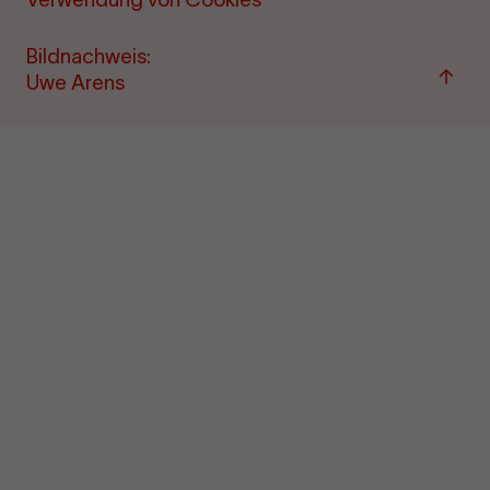
Bildnachweis:
Zum
Uwe Arens
Seite
sprin