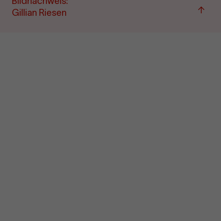
Bildnachweis:
Zum
Gillian Riesen
Seite
sprin