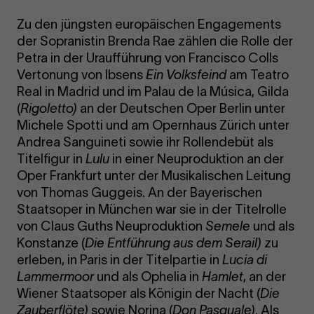
Zu den jüngsten europäischen Engagements
der Sopranistin Brenda Rae zählen die Rolle der
Petra in der Uraufführung von Francisco Colls
Vertonung von Ibsens
Ein Volksfeind
am Teatro
Real in Madrid und im Palau de la Música, Gilda
(
Rigoletto
)
an der Deutschen Oper Berlin unter
Michele Spotti und am Opernhaus Zürich unter
Andrea Sanguineti sowie ihr Rollendebüt als
Titelfigur in
Lulu
in einer Neuproduktion an der
Oper Frankfurt unter der Musikalischen Leitung
von Thomas Guggeis. An der Bayerischen
Staatsoper in München war sie in der Titelrolle
von Claus Guths Neuproduktion
Semele
und als
Konstanze (
Die Entführung aus dem Serail
)
zu
erleben, in Paris in der Titelpartie in
Lucia di
Lammermoor
und als Ophelia in
Hamlet
, an der
Wiener Staatsoper als Königin der Nacht (
Die
Zauberflöte
)
sowie Norina (
Don Pasquale
)
. Als