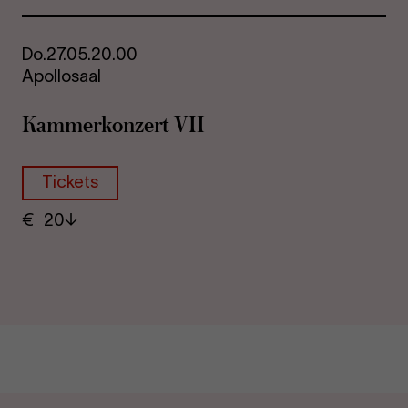
Do.
27.05.
20.00
Apollosaal
Kam­mer­kon­zert VII
Tickets
€
​ 20