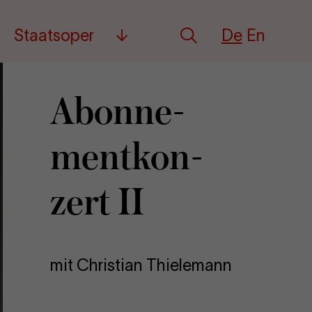
Deutsch
English
Staatsoper
De
En
Suche
Mehr
Abon­ne­
ment­kon­
zert II
mit Christian Thielemann