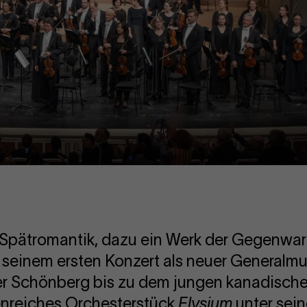
Spätromantik, dazu ein Werk der Gegenwart
 seinem ersten Konzert als neuer Generalmu
r Schönberg bis zu dem jungen kanadisc
enreiches Orchesterstück
Elysium
unter sein