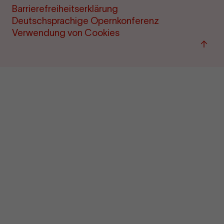
Barrierefreiheitserklärung
Deutschsprachige Opernkonferenz
Verwendung von Cookies
Zu
"Term
&amp
Ticke
sprin