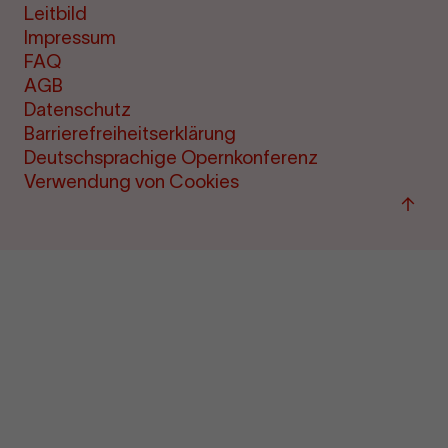
Leitbild
Impressum
FAQ
AGB
Datenschutz
Barrierefreiheitserklärung
Deutschsprachige Opernkonferenz
Verwendung von Cookies
Zu
"Term
&amp
Ticke
sprin