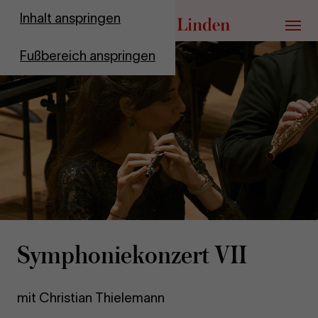
Zur Startseite
Inhalt anspringen
Menü
Fußbereich anspringen
Vid
pau
Sym­pho­nie­kon­zert VII
mit Christian Thielemann