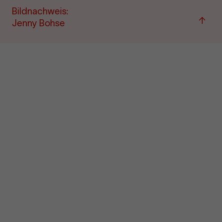
Bildnachweis:
Zu
Jenny Bohse
"Term
&amp
Ticke
sprin