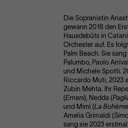
Die Sopranistin Anast
gewann 2018 den Ersten
Hausdebüts in Catani
Orchester auf. Es fol
Palm Beach. Sie sang 
Palumbo, Paolo Arriva
und Michele Spotti. 2
Riccardo Muti, 2023 a
Zubin Mehta. Ihr Repe
(
Ernani
), Nedda (
Pagli
und Mimì (
La Bohèm
Amelia Grimaldi (
Sim
sang sie 2023 erstmali