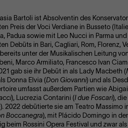
asia Bartoli ist Absolventin des Konservat
 Preis der Voci Verdiane in Busseto (Italie
a, Padua sowie mit Leo Nucci in Parma und 
gten Debüts in Bari, Cagliari, Rom, Florenz,
bereits unter der Musikalischen Leitung von
beni, Marco Armiliato, Francesco Ivan Ciam
021 gab sie ihr Debüt in als Lady Macbeth (
ls Donna Elvia (
Don Giovanni
) und als Des
rtoire umfasst außerdem Partien wie Abigail
acci
), Lucrezia Contarini (
I due Foscari
), die
e
). 2022 debütierte sie am Teatro Massimo in
on Boccanegra
), mit Plácido Domingo in der
g beim Rossini Opera Festival und zwar als 