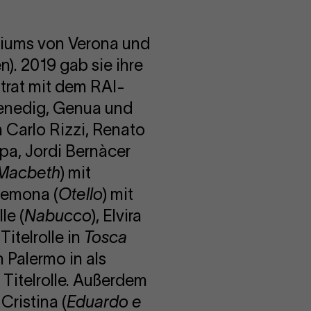
oriums von Verona und
n). 2019 gab sie ihre
trat mit dem RAI-
 Venedig, Genua und
 Carlo Rizzi, Renato
pa, Jordi Bernàcer
Macbeth
) mit
demona (
Otello
) mit
le (
Nabucco
), Elvira
 Titelrolle in
Tosca
 Palermo in als
 Titelrolle. Außerdem
Cristina (
Eduardo e