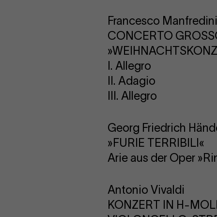
Francesco Manfredin
CONCERTO GROSSO O
»WEIHNACHTSKONZ
I. Allegro
II. Adagio
III. Allegro
Georg Friedrich Händ
»FURIE TERRIBILI«
Arie aus der Oper »Ri
Antonio Vivaldi
KONZERT IN H-MOLL