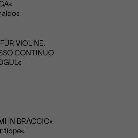
NGA«
naldo«
FÜR VIOLINE,
ASSO CONTINUO
OGUL«
MI IN BRACCIO«
Antiope«