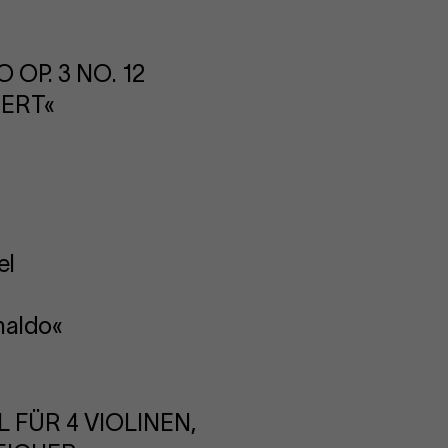
i
P. 3 NO. 12
ERT«
el
naldo«
 FÜR 4 VIOLINEN,