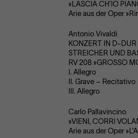
»LASCIA CH’IO PIA
Arie aus der Oper »Ri
Antonio Vivaldi
KONZERT IN D-DUR 
STREICHER UND B
RV 208 »GROSSO M
I. Allegro
II. Grave – Recitativo
III. Allegro
Carlo Pallavincino
»VIENI, CORRI VOLA
Arie aus der Oper »L’