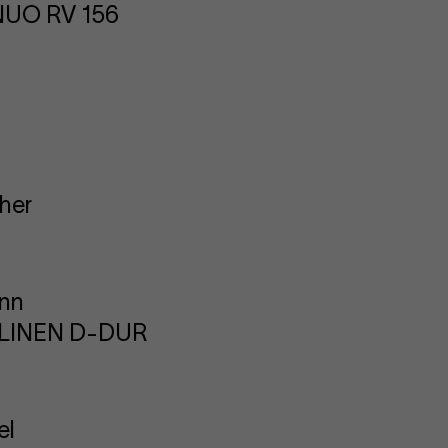
UO RV 156
cher
ann
OLINEN D-DUR
el