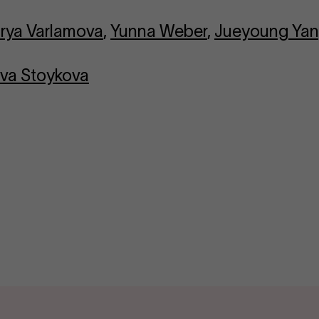
rya Varlamova
,
Yunna Weber
,
Jueyoung Ya
ava Stoykova