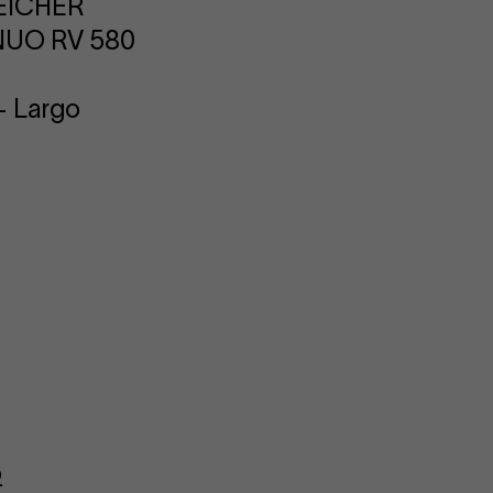
EICHER
UO RV 580
 – Largo
o