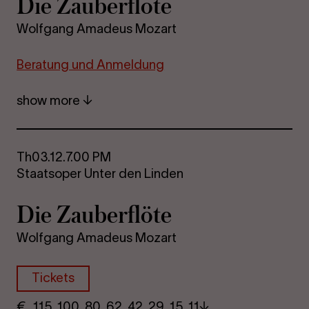
Die Za­uber­flöte
Wolfgang Amadeus Mozart
Be­r­a­tung und An­mel­dung
show more
Th
03.12.
7.00 PM
Staatsoper Unter den Linden
Die Za­uber­flöte
Wolfgang Amadeus Mozart
Tickets
€
​ 115 100 80​ 62 42 29​ 15 11