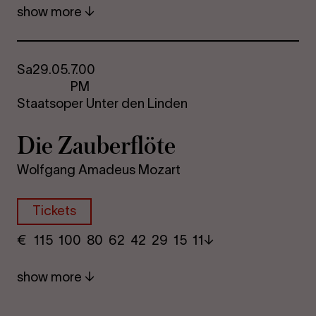
show more
Sa
29.05.
7.00
PM
Staatsoper Unter den Linden
Die Za­uber­flöte
Wolfgang Amadeus Mozart
Tickets
€
​ 115 100 80​ 62 42 29​ 15 11
show more