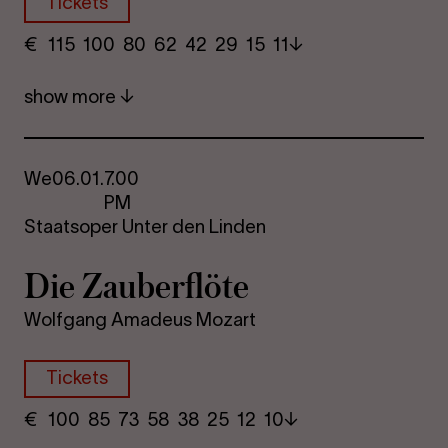
Tickets
€
​ 115 100 80​ 62 42 29​ 15 11
show more
We
06.01.
7.00
PM
Staatsoper Unter den Linden
Die Za­uber­flöte
Wolfgang Amadeus Mozart
Tickets
€
​ 100 85 73​ 58 38 25​ 12 10