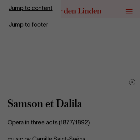
Go to homepage
Jump to content
Menu
Jump to footer
Pau
vid
Sam­son et Da­lila
Opera in three acts (1877/1892)
music by Camille Saint-Saëns