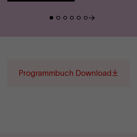
Show
Show
Show
Show
Show
Show
slide
slide
slide
slide
slide
slide
1
2
3
4
5
6
Programmbuch Download