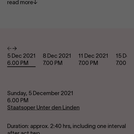
read more
Dates
Previous
Next
5 Dec 2021
8 Dec 2021
11 Dec 2021
15 Dec
6.00 PM
7.00 PM
7.00 PM
7.00 P
Sunday, 5 December 2021
6.00 PM
Staatsoper Unter den Linden
Duration: approx. 2:40 hrs, including one interval
after act two