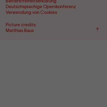
Barrierefreiheitserklärung
Deutschsprachige Opernkonferenz
Verwendung von Cookies
Picture credits:
Back
Matthias Baus
to
"per
&amp
ticke