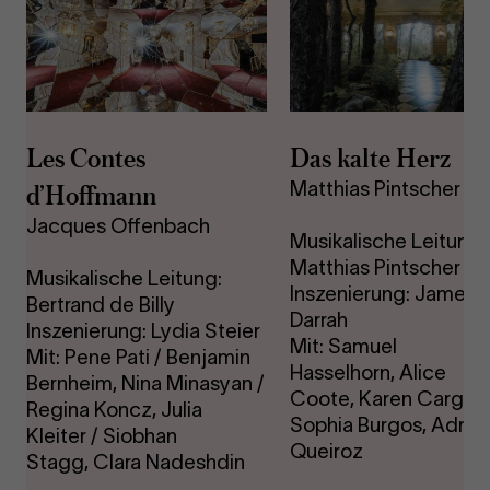
1
2
3
4
5
Les Contes
Das kalte Herz
d’Hoffmann
Matthias Pintscher
Jacques Offenbach
Musikalische Leitung:
Matthias Pintscher
Musikalische Leitung:
Inszenierung: James
Bertrand de Billy
Darrah
Inszenierung: Lydia Steier
Mit: Samuel
Mit: Pene Pati / Benjamin
Hasselhorn, Alice
Bernheim, Nina Minasyan /
Coote, Karen Cargill,
Regina Koncz, Julia
Sophia Burgos, Adria
Kleiter / Siobhan
Queiroz
Stagg, Clara Nadeshdin