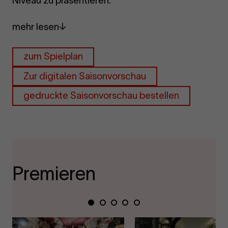
Niveau zu präsentieren.
mehr lesen
zum Spielplan
Zur digitalen Saisonvorschau
gedruckte Saisonvorschau bestellen
Premieren
Zeige
Zeige
Zeige
Zeige
Zeige
Folie
Folie
Folie
Folie
Folie