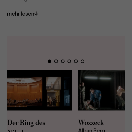
mehr lesen
Zeige
Zeige
Zeige
Zeige
Zeige
Zeige
Folie
Folie
Folie
Folie
Folie
Folie
1
2
3
4
5
6
Der Ring des
Wozzeck
Alban Berg