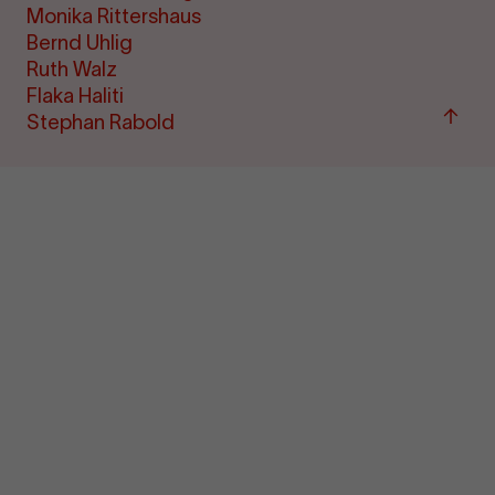
Monika Rittershaus
Bernd Uhlig
Ruth Walz
Flaka Haliti
Zum
Stephan Rabold
Seite
sprin