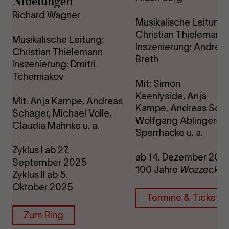
Nibelungen
Richard Wagner
Musikalische Leitung:
Christian Thielemann
Musikalische Leitung:
Inszenierung: Andrea
Christian Thielemann
Breth
Inszenierung: Dmitri
Tcherniakov
Mit: Simon
Keenlyside, Anja
Mit: Anja Kampe, Andreas
Kampe, Andreas Scha
Schager, Michael Volle,
Wolfgang Ablinger-
Claudia Mahnke u. a.
Sperrhacke u. a.
Zyklus I ab 27.
ab 14. Dezember 202
September 2025
100 Jahre
Wozzeck
Zyklus II ab 5.
Oktober 2025
Termine & Tickets
Zum Ring