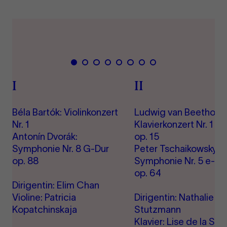
Zeige
Zeige
Zeige
Zeige
Zeige
Zeige
Zeige
Zeige
Folie
Folie
Folie
Folie
Folie
Folie
Folie
Folie
I
II
1
2
3
4
5
6
7
8
Béla Bartók: Violinkonzert
Ludwig van Beethove
Nr. 1
Klavierkonzert Nr. 1 C
Antonín Dvorák:
op. 15
Symphonie Nr. 8 G-Dur
Peter Tschaikowsky:
op. 88
Symphonie Nr. 5 e-Mo
op. 64
Dirigentin: Elim Chan
Violine: Patricia
Dirigentin: Nathalie
Kopatchinskaja
Stutzmann
Klavier: Lise de la Sall